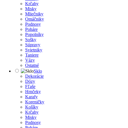
Krčahy
Misky
Mliečniky
Omáčniky
Podnosy
Poháre
Popolníky
Sošky
Súpravy
Svietniky
Taniere
Vázy
Ostatné
Sklo
Dekorácie
Dózy
Fľaše
Hrnčeky
Karafy
Koreničky
Košíky
Krčahy
Misky
Podnosy
Poháre