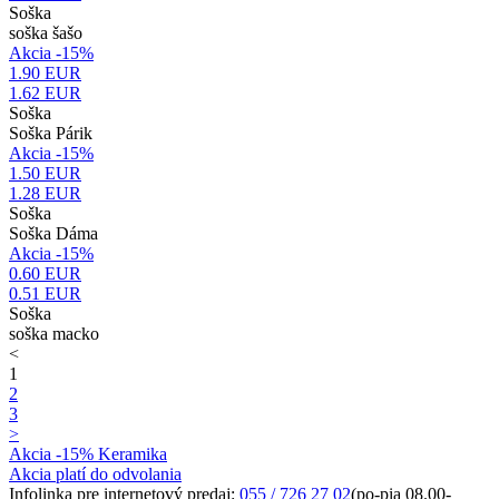
Soška
soška šašo
Akcia -15%
1.90 EUR
1.62
EUR
Soška
Soška Párik
Akcia -15%
1.50 EUR
1.28
EUR
Soška
Soška Dáma
Akcia -15%
0.60 EUR
0.51
EUR
Soška
soška macko
<
1
2
3
>
Akcia -15% Keramika
Akcia platí do odvolania
Infolinka pre internetový predaj:
055 / 726 27 02
(po-pia 08.00-