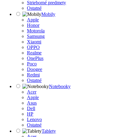
Strieborné predmety
Ostatné
Mobily
Apple
Honor
Motorola
Samsung
Xiaomi
OPPO
Realme
OnePlus
Poco
Doogee
Redmi
Ostatné
Notebooky
Acer
Apple
Asus
Dell
HP
Lenovo
Ostatné
Tablety
Acer