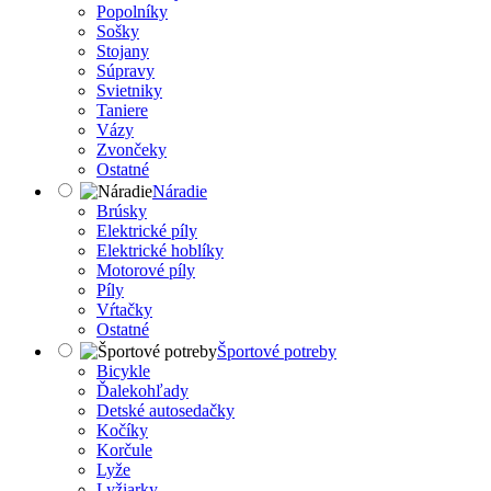
Popolníky
Sošky
Stojany
Súpravy
Svietniky
Taniere
Vázy
Zvončeky
Ostatné
Náradie
Brúsky
Elektrické píly
Elektrické hoblíky
Motorové píly
Píly
Vŕtačky
Ostatné
Športové potreby
Bicykle
Ďalekohľady
Detské autosedačky
Kočíky
Korčule
Lyže
Lyžiarky