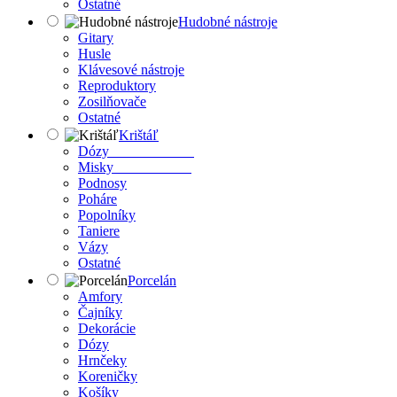
Ostatné
Hudobné nástroje
Gitary
Husle
Klávesové nástroje
Reproduktory
Zosilňovače
Ostatné
Krištáľ
Dózy
Misky
Podnosy
Poháre
Popolníky
Taniere
Vázy
Ostatné
Porcelán
Amfory
Čajníky
Dekorácie
Dózy
Hrnčeky
Koreničky
Košíky