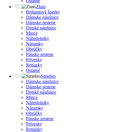
Ostatné
Zlato
Briliantové šperky
Dámske náušnice
Dámske prstene
Detské náušnice
Mince
Náhrdelníky
Náramky
Obrúčky
Pánske prstene
Prívesky
Retiazky
Ostatné
Striebro
Dámske náušnice
Dámske prstene
Detské náušnice
Mince
Náhrdelníky
Náramky
Obrúčky
Pánske prstene
Prívesky
Retiazky