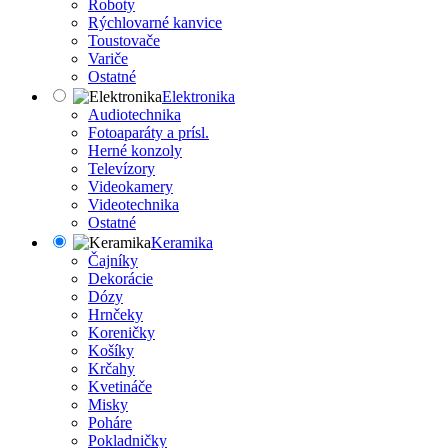
Roboty
Rýchlovarné kanvice
Toustovače
Variče
Ostatné
Elektronika
Audiotechnika
Fotoaparáty a prísl.
Herné konzoly
Televízory
Videokamery
Videotechnika
Ostatné
Keramika
Čajníky
Dekorácie
Dózy
Hrnčeky
Koreničky
Košíky
Krčahy
Kvetináče
Misky
Poháre
Pokladničky