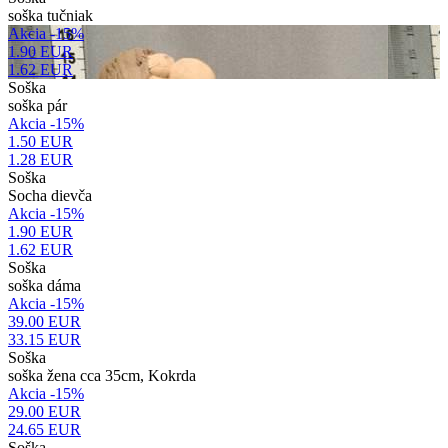
soška tučniak
Akcia -15%
1.90 EUR
1.62
EUR
Soška
soška pár
Akcia -15%
1.50 EUR
1.28
EUR
Soška
Socha dievča
Akcia -15%
1.90 EUR
1.62
EUR
Soška
soška dáma
Akcia -15%
39.00 EUR
33.15
EUR
Soška
soška žena cca 35cm, Kokrda
Akcia -15%
29.00 EUR
24.65
EUR
Soška