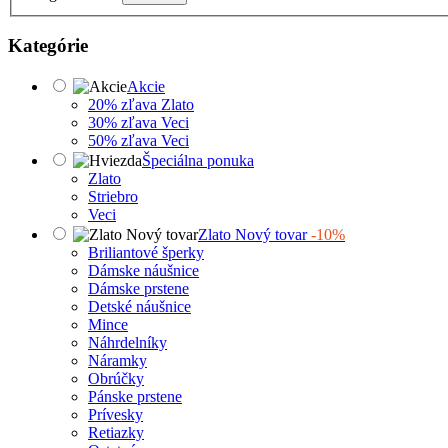
Kategórie
Akcie
20% zľava Zlato
30% zľava Veci
50% zľava Veci
Špeciálna ponuka
Zlato
Striebro
Veci
Zlato Nový tovar
-10%
Briliantové šperky
Dámske náušnice
Dámske prstene
Detské náušnice
Mince
Náhrdelníky
Náramky
Obrúčky
Pánske prstene
Prívesky
Retiazky