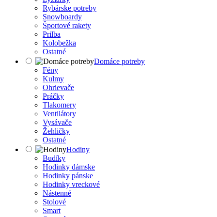
Rybárske potreby
Snowboardy
Športové rakety
Prilba
Kolobežka
Ostatné
Domáce potreby
Fény
Kulmy
Ohrievače
Práčky
Tlakomery
Ventilátory
Vysávače
Žehličky
Ostatné
Hodiny
Budíky
Hodinky dámske
Hodinky pánske
Hodinky vreckové
Nástenné
Stolové
Smart