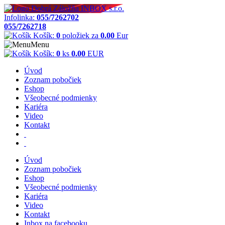
Infolinka:
055/7262702
055/7262718
Košík:
0
položiek za
0.00
Eur
Menu
Košík:
0
ks
0.00
EUR
Úvod
Zoznam pobočiek
Eshop
Všeobecné podmienky
Kariéra
Video
Kontakt
Úvod
Zoznam pobočiek
Eshop
Všeobecné podmienky
Kariéra
Video
Kontakt
Inbox na facebooku