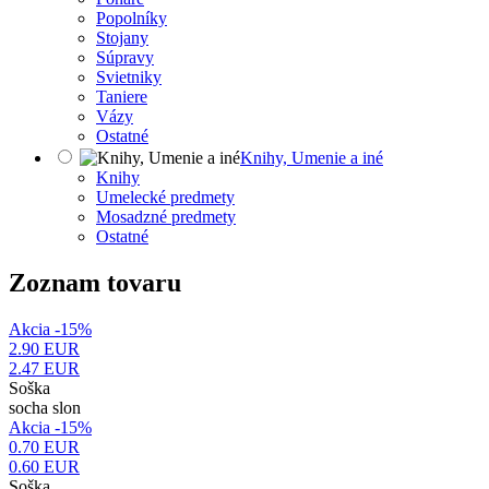
Popolníky
Stojany
Súpravy
Svietniky
Taniere
Vázy
Ostatné
Knihy, Umenie a iné
Knihy
Umelecké predmety
Mosadzné predmety
Ostatné
Zoznam tovaru
Akcia -15%
2.90 EUR
2.47
EUR
Soška
socha slon
Akcia -15%
0.70 EUR
0.60
EUR
Soška