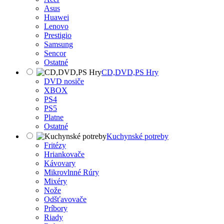
Asus
Huawei
Lenovo
Prestigio
Samsung
Sencor
Ostatné
CD,DVD,PS Hry
DVD nosiče
XBOX
PS4
PS5
Platne
Ostatné
Kuchynské potreby
Fritézy
Hriankovače
Kávovary
Mikrovlnné Rúry
Mixéry
Nože
Odšťavovače
Príbory
Riady