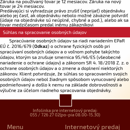
Záruka na používaný tovar je 12 mesiacov. Záruka na nový
tovar je 24 mesiacov.
Predávajúci si vyhradzuje právo zrušiť (neprijať) objednávku
alebo jej časť, ak objednávku nebolo možné záväzne potvrdiť
(údaje na objednávke sú neúplné, chybné a pod.), alebo ak sa
tovar medzičasom predal inému zákazníkovi
Súhlas na spracovanie osobných údajov
Spracúvanie osobných údajov sa riadi nariadením EPaR
EÚ č. 2016/679 (
Odkaz
) o ochrane fyzických osôb pri
spracúvaní osobných údajov a o voľnom pohybe takýchto
údajov, ktorým sa zrušuje smernica 95/46/ES (všeobecné
nariadenie o ochrane údajov) a zákonom SR 4. 18/2018 Z. z. o
ochrane osobných údajov a o zmene a doplnení niektorých
zákonov. Klient potvrdzuje, že súhlas so spracovaním svojich
osobných údajov nebol žiadnym spôsobom vynucovaný alebo
podmieňovaný a došlo k nemu na základe dobrovoľnosti a
výlučne za účelom riadneho spracovania objednávky.
Infolinka pre internetový predaj:
055 / 726 27 02
(po-pia 08.00-15.30)
Menu
Internetový predaj