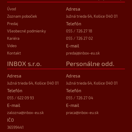
Adresa
Úvod
Zoznam pobočiek
Južná trieda 64, Košice 040 01
Telefón
Predaj
Všeobecné podmienky
055 / 726 27 18
Kariéra
055 / 726 27 02
E-mail
Video
Kontakt
predaj
@inbox-eu.sk
INBOX s.r.o.
Personálne odd.
Adresa
Adresa
Južná trieda 64, Košice 040 01
Južná trieda 64, Košice 040 01
Telefón
Telefón
055 / 622 09 93
055 / 726 27 04
E-mail
E-mail
zalozna
@inbox-eu.sk
praca
@inbox-eu.sk
IČO
36599441