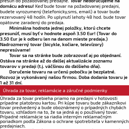
presun do požadovanej predajne.
Tovar nedoručujeme na
domácu adresu!
Keď bude tovar na požadovanej predajni,
budete vyrozumený (telefonicky,sms, email) a tovar bude
rezervovaný 48 hodín. Po uplynutí lehoty 48 hod. bude tovar
opätovne zaradený do predaja.
Minimálna hodnota jednej položky, ktorú chcete
presunúť, musí byť v hodnote aspoň
3.50 Eur!
(Tovar do
3.50 Eur
je k odberu len na danom mieste predaja.)
Nadrozmerný tovar (bicykle, kočiare, televízory)
nepresúvame!
Tovar sa na stránke bude zobrazovať aj po objednaní.
Ostáva na stránke až do ďalšej aktualizácie zoznamu
tovarov v predaji (t.j. väčšinou do ďalšieho dňa).
Doručenie tovaru na určenú pobočku je bezplatné.
Rozvoz je vykonávaný našou firmou. Doba dodania tovaru je
1 až 31 dní.
Úhrada za tovar, reklamácie a záručné podmienky
Úhrada za tovar prebieha priamo na predajni v hotovosti
prípadne platobnou kartou. Pri kúpe tovaru bude zákazníkovi
tovar predvedený a bude oboznámený o prípadných chybách
tovaru, vzhľadom na to, že sa jedná aj o používaný tovar.
Prípadné reklamácie sa riadia interným reklamačným
poriadkom podľa Zákona o ochrane spotrebiteľa v kamenných
predajniach.