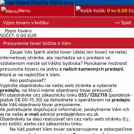
Menu
Košík:
0
ks
0.00
E
Výpis tovaru v košíku
<< Späť
Popis tovaru
SÚČET: 0.00 EUR
Presunieme tovar bližšie k Vám
Zaujal Vás šperk alebo tovar (ďalej len tovar) na našej
internetovej stránke, ale nachádza sa v predajni vo
vzdialenom meste od Vášho bydliska? Ponúkame možnosť
presunutia tovaru na jednu
z našich kamenných predajní
,
ktorá je na najbližšie k Vám.
Ako postupovať?
Vyplníte objednávku na našej web stránke a vyberiete
predajňu
, na ktorú máme objednaný tovar presunúť.
Pri objednávke cez zákaznícku linku
055/7262718
(pondelok-
piatok 08.00-15.30) sa dohodnete s operátorom na
predajni
,
kde Váš objednaný tovar presunieme.
Ak potrebujete doplňujúce informácie, poskytneme Vám ich
aj na našej
e-mail
adrese
predaj
@inbox-eu.sk
Objednávky sa dajú realizovať len cez našu web stránku (t.j.
cez košík), alebo cez zákaznícku linku.
Na Váš podnet Vám tovar zarezervujeme a zabezpečíme