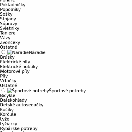
Pokladničky
Popolníky
Sošky
Stojany
Súpravy
Svietniky
Taniere
Vázy
Zvončeky
Ostatné
Náradie
Brúsky
Elektrické píly
Elektrické hoblíky
Motorové píly
Píly
Vŕtačky
Ostatné
Športové potreby
Bicykle
Ďalekohľady
Detské autosedačky
Kočíky
Korčule
Lyže
Lyžiarky
Rybárske potreby