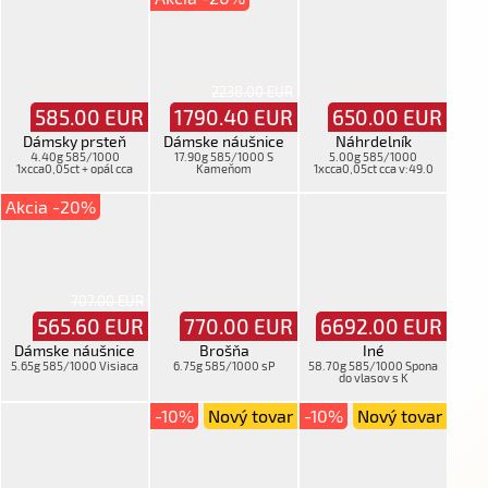
2238.00 EUR
585.00
EUR
1790.40
EUR
650.00
EUR
Dámsky prsteň
Dámske náušnice
Náhrdelník
4.40g 585/1000
17.90g 585/1000 S
5.00g 585/1000
1xcca0,05ct + opál cca
Kameňom
1xcca0,05ct cca v:49.0
v:57.0 S Kameňom
Retiazková S Kameňom
Akcia -20%
707.00 EUR
565.60
EUR
770.00
EUR
6692.00
EUR
Dámske náušnice
Brošňa
Iné
5.65g 585/1000 Visiaca
6.75g 585/1000 sP
58.70g 585/1000 Spona
do vlasov s K
-10%
Nový tovar
-10%
Nový tovar