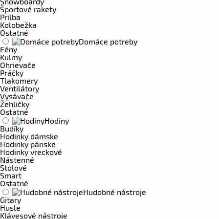
Snowboardy
Športové rakety
Prilba
Kolobežka
Ostatné
Domáce potreby
Fény
Kulmy
Ohrievače
Práčky
Tlakomery
Ventilátory
Vysávače
Žehličky
Ostatné
Hodiny
Budíky
Hodinky dámske
Hodinky pánske
Hodinky vreckové
Nástenné
Stolové
Smart
Ostatné
Hudobné nástroje
Gitary
Husle
Klávesové nástroje