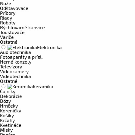
Nože
Odšťavovače
Príbory
Riady
Roboty
Rýchlovarné kanvice
Toustovače
Variče
Ostatné
Elektronika
Audiotechnika
Fotoaparáty a prísl.
Herné konzoly
Televízory
Videokamery
Videotechnika
Ostatné
Keramika
Čajníky
Dekorácie
Dózy
Hrnčeky
Koreničky
Košíky
Krčahy
Kvetináče
Misky
Poháre