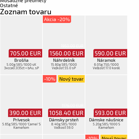
Mosadzné predmety
Ostatné
Zoznam tovaru
Akcia -20%
1950.00 EUR
705.00
EUR
1560.00
EUR
590.00
EUR
Brošňa
Náhrdelník
Náramok
5.00g 585/1000 sK
15.60g 585/1000
6.05g 750/1000
3xcca0,035ct + bAu, sP
Veľkosť:55.0 sP
Veľkosť:17.0 korál
Článkovaná
Článkovaná
-10%
Nový tovar
1176.00 EUR
390.00
EUR
1058.40
EUR
593.00
EUR
Prívesok
Dámsky prsteň
Dámske náušnice
5.65g 585/1000 'Camei' S
8.40g 585/1000
5.20g 585/1000 S
Kameňom
Veľkosť:59.0
Kameňom
-10%
Nový tovar