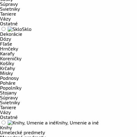
Súpravy
Svietniky
Taniere
Vázy
Ostatné
Sklo
Dekorácie
Dózy
Fľaše
Hrnčeky
Karafy
Koreničky
Košíky
Krčahy
Misky
Podnosy
Poháre
Popolníky
Stojany
Súpravy
Svietniky
Taniere
Vázy
Ostatné
Knihy, Umenie a iné
Knihy
Umelecké predmety