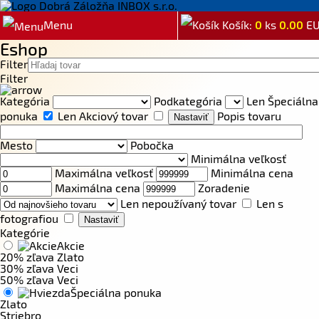
Menu
Košík:
0
ks
0.00
E
Eshop
Filter
Filter
Kategória
Podkategória
Len Špeciálna
ponuka
Len Akciový tovar
Popis tovaru
Mesto
Pobočka
Minimálna veľkosť
Maximálna veľkosť
Minimálna cena
Maximálna cena
Zoradenie
Len nepoužívaný tovar
Len s
fotografiou
Kategórie
Akcie
20% zľava Zlato
30% zľava Veci
50% zľava Veci
Špeciálna ponuka
Zlato
Striebro