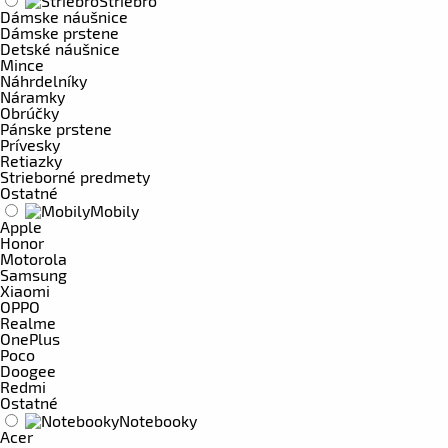
Striebro
Dámske náušnice
Dámske prstene
Detské náušnice
Mince
Náhrdelníky
Náramky
Obrúčky
Pánske prstene
Prívesky
Retiazky
Strieborné predmety
Ostatné
Mobily
Apple
Honor
Motorola
Samsung
Xiaomi
OPPO
Realme
OnePlus
Poco
Doogee
Redmi
Ostatné
Notebooky
Acer