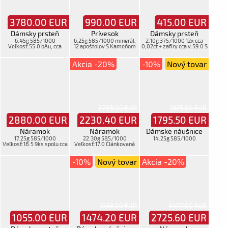
3780.00
EUR
990.00
EUR
415.00
EUR
Dámsky prsteň
Prívesok
Dámsky prsteň
6.45g 585/1000
6.25g 585/1000 minerál,
2.10g 375/1000 12x cca
Veľkosť:55.0 bAu, cca
12 apoštolov S Kameňom
0,02ct + zafíry cca v:59.0 S
0,75ct + krab. S Kameňom
Krížik
Kameňom
Akcia -20%
-10%
Nový tovar
2788.00 EUR
1995.00 EUR
2880.00
EUR
2230.40
EUR
1795.50
EUR
Náramok
Náramok
Dámske náušnice
17.25g 585/1000
22.30g 585/1000
14.25g 585/1000
Veľkosť:18.5 9ks spolu cca
Veľkosť:17.0 Článkovaná
0,81ct Retiazková
-10%
Nový tovar
Akcia -20%
1638.00 EUR
3407.00 EUR
1055.00
EUR
1474.20
EUR
2725.60
EUR