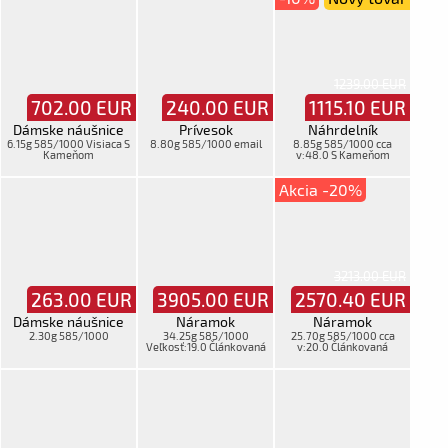
1239.00 EUR
702.00
EUR
240.00
EUR
1115.10
EUR
Dámske náušnice
Prívesok
Náhrdelník
6.15g 585/1000 Visiaca S
8.80g 585/1000 email
8.85g 585/1000 cca
Kameňom
v:48.0 S Kameňom
Akcia -20%
3213.00 EUR
263.00
EUR
3905.00
EUR
2570.40
EUR
Dámske náušnice
Náramok
Náramok
2.30g 585/1000
34.25g 585/1000
25.70g 585/1000 cca
Veľkosť:19.0 Článkovaná
v:20.0 Článkovaná