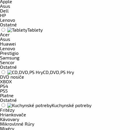
Apple
Asus
Dell
HP
Lenovo
Ostatné
Tablety
Acer
Asus
Huawei
Lenovo
Prestigio
Samsung
Sencor
Ostatné
CD,DVD,PS Hry
DVD nosiče
XBOX
PS4
PS5
Platne
Ostatné
Kuchynské potreby
Fritézy
Hriankovače
Kávovary
Mikrovlnné Rúry
Mixéry