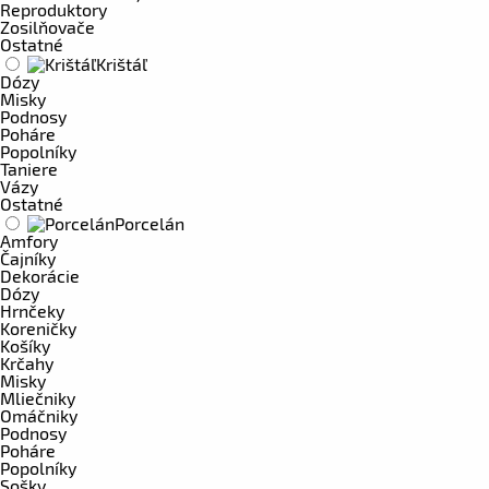
Reproduktory
Zosilňovače
Ostatné
Krištáľ
Dózy
Misky
Podnosy
Poháre
Popolníky
Taniere
Vázy
Ostatné
Porcelán
Amfory
Čajníky
Dekorácie
Dózy
Hrnčeky
Koreničky
Košíky
Krčahy
Misky
Mliečniky
Omáčniky
Podnosy
Poháre
Popolníky
Sošky