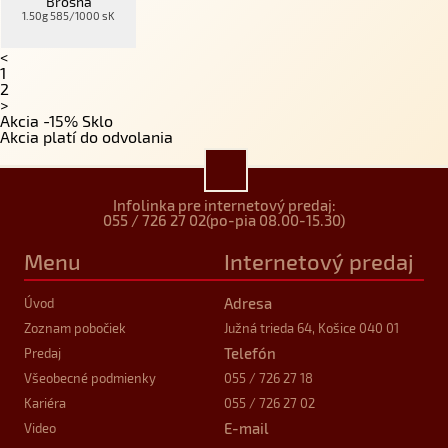
Brošňa
1.50g 585/1000 sK
<
1
2
>
Akcia -15% Sklo
Akcia platí do odvolania
Infolinka pre internetový predaj:
055 / 726 27 02
(po-pia 08.00-15.30)
Menu
Internetový predaj
Adresa
Úvod
Zoznam pobočiek
Južná trieda 64, Košice 040 01
Telefón
Predaj
Všeobecné podmienky
055 / 726 27 18
Kariéra
055 / 726 27 02
E-mail
Video