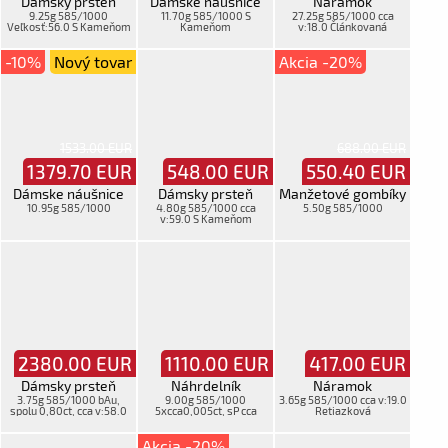
Dámsky prsteň
Dámske náušnice
Náramok
9.25g 585/1000
11.70g 585/1000 S
27.25g 585/1000 cca
Veľkosť:56.0 S Kameňom
Kameňom
v:18.0 Článkovaná
-10%
Nový tovar
Akcia -20%
1533.00 EUR
688.00 EUR
1379.70
EUR
548.00
EUR
550.40
EUR
Dámske náušnice
Dámsky prsteň
Manžetové gombíky
10.95g 585/1000
4.80g 585/1000 cca
5.50g 585/1000
v:59.0 S Kameňom
2380.00
EUR
1110.00
EUR
417.00
EUR
Dámsky prsteň
Náhrdelník
Náramok
3.75g 585/1000 bAu,
9.00g 585/1000
3.65g 585/1000 cca v:19.0
spolu 0,80ct, cca v:58.0
5xcca0,005ct, sP cca
Retiazková
v:40.5 S Kameňom
Akcia -20%