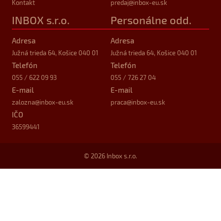
Kontakt
predaj
@inbox-eu.sk
INBOX s.r.o.
Personálne odd.
Adresa
Adresa
Južná trieda 64, Košice 040 01
Južná trieda 64, Košice 040 01
Telefón
Telefón
055 / 622 09 93
055 / 726 27 04
E-mail
E-mail
zalozna
@inbox-eu.sk
praca
@inbox-eu.sk
IČO
36599441
© 2026 Inbox s.r.o.