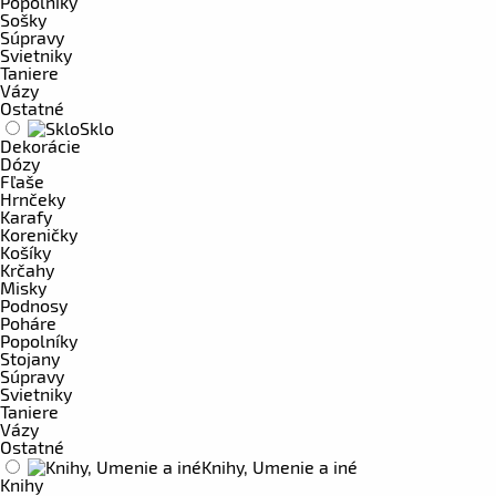
Popolníky
Sošky
Súpravy
Svietniky
Taniere
Vázy
Ostatné
Sklo
Dekorácie
Dózy
Fľaše
Hrnčeky
Karafy
Koreničky
Košíky
Krčahy
Misky
Podnosy
Poháre
Popolníky
Stojany
Súpravy
Svietniky
Taniere
Vázy
Ostatné
Knihy, Umenie a iné
Knihy