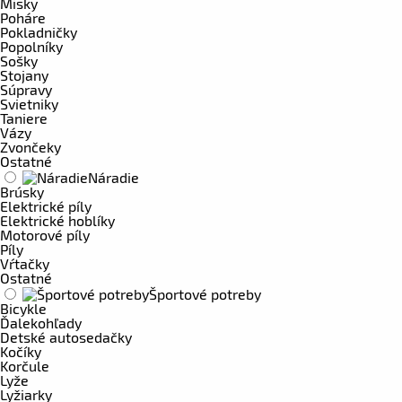
Misky
Poháre
Pokladničky
Popolníky
Sošky
Stojany
Súpravy
Svietniky
Taniere
Vázy
Zvončeky
Ostatné
Náradie
Brúsky
Elektrické píly
Elektrické hoblíky
Motorové píly
Píly
Vŕtačky
Ostatné
Športové potreby
Bicykle
Ďalekohľady
Detské autosedačky
Kočíky
Korčule
Lyže
Lyžiarky