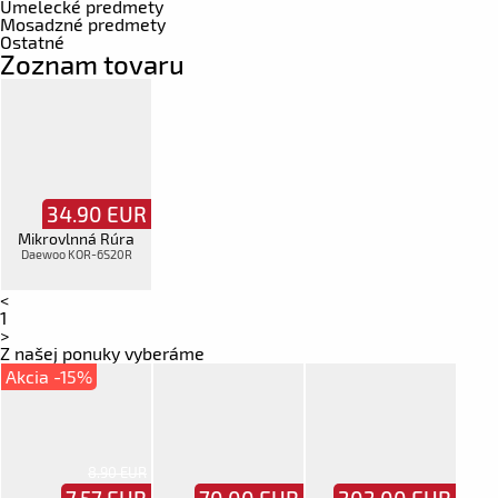
Umelecké predmety
Mosadzné predmety
Ostatné
Zoznam tovaru
34.90
EUR
Mikrovlnná Rúra
Daewoo KOR-6S20R
<
1
>
Z našej ponuky vyberáme
Akcia -15%
8.90 EUR