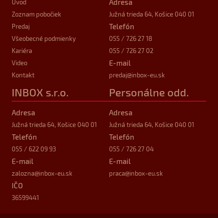
Adresa
Úvod
Zoznam pobočiek
Južná trieda 64, Košice 040 01
Telefón
Predaj
Všeobecné podmienky
055 / 726 27 18
Kariéra
055 / 726 27 02
E-mail
Video
Kontakt
predaj
@inbox-eu.sk
INBOX s.r.o.
Personálne odd.
Adresa
Adresa
Južná trieda 64, Košice 040 01
Južná trieda 64, Košice 040 01
Telefón
Telefón
055 / 622 09 93
055 / 726 27 04
E-mail
E-mail
zalozna
@inbox-eu.sk
praca
@inbox-eu.sk
IČO
36599441