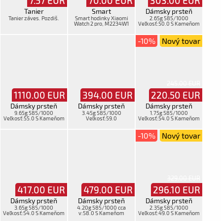
7.57
EUR
70.00
EUR
303.00
EUR
Tanier
Smart
Dámsky prsteň
Tanier záves. Pozdiš.
Smart hodinky Xiaomi
2.65g 585/1000
Watch 2 pro, M2234W1
Veľkosť:50.0 S Kameňom
+nab, v krab, moš
-10%
Nový tovar
245.00 EUR
1110.00
EUR
394.00
EUR
220.50
EUR
Dámsky prsteň
Dámsky prsteň
Dámsky prsteň
9.65g 585/1000
3.45g 585/1000
1.75g 585/1000
Veľkosť:55.0 S Kameňom
Veľkosť:59.0
Veľkosť:54.0 S Kameňom
-10%
Nový tovar
329.00 EUR
417.00
EUR
479.00
EUR
296.10
EUR
Dámsky prsteň
Dámsky prsteň
Dámsky prsteň
3.65g 585/1000
4.20g 585/1000 cca
2.35g 585/1000
Veľkosť:54.0 S Kameňom
v:58.0 S Kameňom
Veľkosť:49.0 S Kameňom