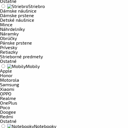
Ostatné
Striebro
Dámske náušnice
Dámske prstene
Detské náušnice
Mince
Náhrdelníky
Náramky
Obrúčky
Pánske prstene
Prívesky
Retiazky
Strieborné predmety
Ostatné
Mobily
Apple
Honor
Motorola
Samsung
Xiaomi
OPPO
Realme
OnePlus
Poco
Doogee
Redmi
Ostatné
Notebooky