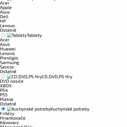
Acer
Apple
Asus
Dell
HP
Lenovo
Ostatné
Tablety
Acer
Asus
Huawei
Lenovo
Prestigio
Samsung
Sencor
Ostatné
CD,DVD,PS Hry
DVD nosiče
XBOX
PS4
PS5
Platne
Ostatné
Kuchynské potreby
Fritézy
Hriankovače
Kávovary
Mikrovlnné Rúry