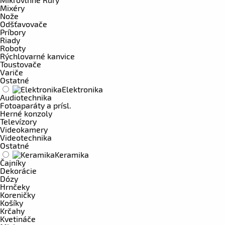
Mixéry
Nože
Odšťavovače
Príbory
Riady
Roboty
Rýchlovarné kanvice
Toustovače
Variče
Ostatné
Elektronika
Audiotechnika
Fotoaparáty a prísl.
Herné konzoly
Televízory
Videokamery
Videotechnika
Ostatné
Keramika
Čajníky
Dekorácie
Dózy
Hrnčeky
Koreničky
Košíky
Krčahy
Kvetináče