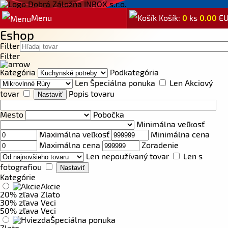
Menu
Košík:
0
ks
0.00
E
Eshop
Filter
Filter
Kategória
Podkategória
Len Špeciálna ponuka
Len Akciový
tovar
Popis tovaru
Mesto
Pobočka
Minimálna veľkosť
Maximálna veľkosť
Minimálna cena
Maximálna cena
Zoradenie
Len nepoužívaný tovar
Len s
fotografiou
Kategórie
Akcie
20% zľava Zlato
30% zľava Veci
50% zľava Veci
Špeciálna ponuka
Zlato