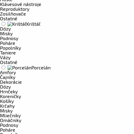
Klávesové nástroje
Reproduktory
Zosilňovače
Ostatné
Krištáľ
Dózy
Misky
Podnosy
Poháre
Popolníky
Taniere
Vázy
Ostatné
Porcelán
Amfory
Čajníky
Dekorácie
Dózy
Hrnčeky
Koreničky
Košíky
Krčahy
Misky
Mliečniky
Omáčniky
Podnosy
Poháre