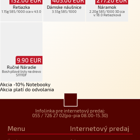
132.00
EUR
405.00
EUR
277.20
EUR
Retiazka
Dámske náušnice
Náramok
1.15g 585/1000 cca v:43.0
3.55g 585/1000
2.20g 585/1000 3D cca
v:18.0 Retiazková
9.90
EUR
Ručné Náradie
Bosh pílové listy na drevo
S1111DF
Akcia -10% Notebooky
Akcia platí do odvolania
Infolinka pre internetový predaj:
055 / 726 27 02
(po-pia 08.00-15.30)
Menu
Internetový predaj