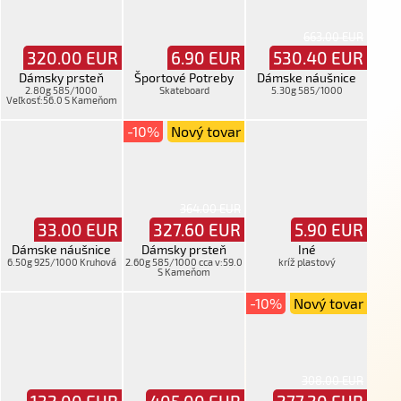
663.00 EUR
320.00
EUR
6.90
EUR
530.40
EUR
Dámsky prsteň
Športové Potreby
Dámske náušnice
2.80g 585/1000
Skateboard
5.30g 585/1000
Veľkosť:56.0 S Kameňom
-10%
Nový tovar
364.00 EUR
33.00
EUR
327.60
EUR
5.90
EUR
Dámske náušnice
Dámsky prsteň
Iné
6.50g 925/1000 Kruhová
2.60g 585/1000 cca v:59.0
kríž plastový
S Kameňom
-10%
Nový tovar
308.00 EUR