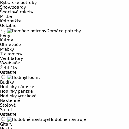
Rybárske potreby
Snowboardy
Športové rakety
Prilba
Kolobežka
Ostatné
Domáce potreby
Fény
Kulmy
Ohrievače
Práčky
Tlakomery
Ventilátory
Vysávače
Žehličky
Ostatné
Hodiny
Budíky
Hodinky dámske
Hodinky pánske
Hodinky vreckové
Nástenné
Stolové
Smart
Ostatné
Hudobné nástroje
Gitary
Husle