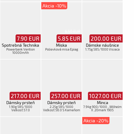
Akcia -10%
6.50 EUR
7.90
EUR
5.85
EUR
200.00
EUR
Spotrebná Technika
Miska
Dámske náušnice
Powerbank Vention
Polievková misa Epiag
1.75g 585/1000 Visiaca
10000mAh
217.00
EUR
257.00
EUR
1027.00
EUR
Dámsky prsteň
Dámsky prsteň
Minca
1.90g 585/1000
2.25g 585/1000
7.94g 900/1000 ,,Wilhelm
Veľkosť:57.0
Veľkosť:56.0 S Kameňom
II ,20mark 1905
Akcia -20%