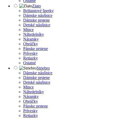
Ostatné
Zlato
Briliantové šperky
Dámske náušnice
Dámske prstene
Detské náušnice
Mince
Náhrdelníky
Náramky
Obrúčky
Pánske prstene
Prívesky
Retiazky
Ostatné
Striebro
Dámske náušnice
Dámske prstene
Detské náušnice
Mince
Náhrdelníky
Náramky
Obrúčky
Pánske prstene
Prívesky
Retiazky