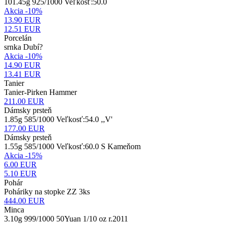
101.45g 925/1000 Veľkosť:50.0
Akcia -10%
13.90 EUR
12.51
EUR
Porcelán
srnka Dubí?
Akcia -10%
14.90 EUR
13.41
EUR
Tanier
Tanier-Pirken Hammer
211.00
EUR
Dámsky prsteň
1.85g 585/1000 Veľkosť:54.0 ,,V'
177.00
EUR
Dámsky prsteň
1.55g 585/1000 Veľkosť:60.0 S Kameňom
Akcia -15%
6.00 EUR
5.10
EUR
Pohár
Poháriky na stopke ZZ 3ks
444.00
EUR
Minca
3.10g 999/1000 50Yuan 1/10 oz r.2011