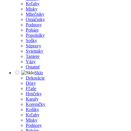
Krčahy
Misky
Mliečniky
Omáčniky
Podnosy
Poháre
Popolníky
Sošky
Súpravy
Svietniky
Taniere
Vázy
Ostatné
Sklo
Dekorácie
Dózy
Fľaše
Hrnčeky
Karafy
Koreničky
Košíky
Krčahy
Misky
Podnosy
Poháre