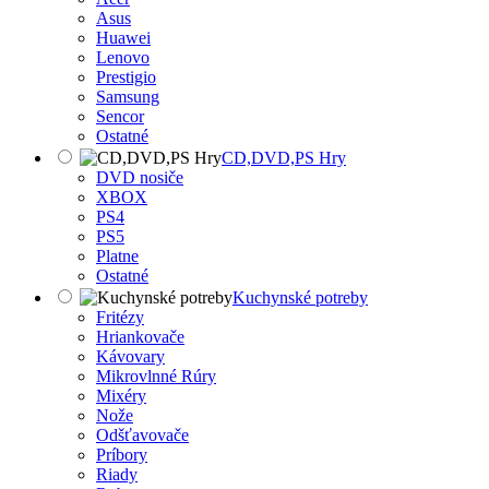
Asus
Huawei
Lenovo
Prestigio
Samsung
Sencor
Ostatné
CD,DVD,PS Hry
DVD nosiče
XBOX
PS4
PS5
Platne
Ostatné
Kuchynské potreby
Fritézy
Hriankovače
Kávovary
Mikrovlnné Rúry
Mixéry
Nože
Odšťavovače
Príbory
Riady