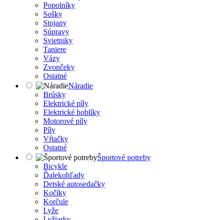
Popolníky
Sošky
Stojany
Súpravy
Svietniky
Taniere
Vázy
Zvončeky
Ostatné
Náradie
Brúsky
Elektrické píly
Elektrické hoblíky
Motorové píly
Píly
Vŕtačky
Ostatné
Športové potreby
Bicykle
Ďalekohľady
Detské autosedačky
Kočíky
Korčule
Lyže
Lyžiarky