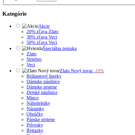
Kategórie
Akcie
20% zľava Zlato
30% zľava Veci
50% zľava Veci
Špeciálna ponuka
Zlato
Striebro
Veci
Zlato Nový tovar
-10%
Briliantové šperky
Dámske náušnice
Dámske prstene
Detské náušnice
Mince
Náhrdelníky
Náramky
Obrúčky
Pánske prstene
Prívesky
Retiazky