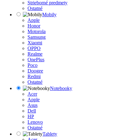
Strieborné predmety
Ostatné
Mobily
Apple
Honor
Motorola
Samsung
Xiaomi
OPPO
Realme
OnePlus
Poco
Doogee
Redmi
Ostatné
Notebooky
Acer
Apple
Asus
Dell
HP
Lenovo
Ostatné
Tablety
Acer