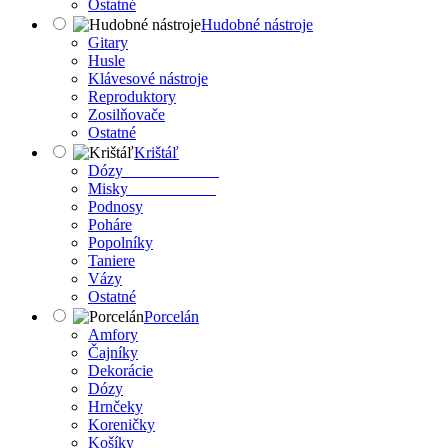
Ostatné
Hudobné nástroje
Gitary
Husle
Klávesové nástroje
Reproduktory
Zosilňovače
Ostatné
Krištáľ
Dózy
Misky
Podnosy
Poháre
Popolníky
Taniere
Vázy
Ostatné
Porcelán
Amfory
Čajníky
Dekorácie
Dózy
Hrnčeky
Koreničky
Košíky