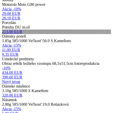
Motorola Moto G86 power
Akcia -10%
29.00 EUR
26.10
EUR
Porcelán
Pstruhy DU m.oš
213.00
EUR
Dámsky prsteň
1.85g 585/1000 Veľkosť:56.0 S Kameňom
Akcia -15%
11.00 EUR
9.35
EUR
Umelecké predmety
Obraz rebrík božieho vzostupu 68,5x51,5cm fotoreprodukcia
-10%
434.00 EUR
390.60
EUR
Nový tovar
Dámske náušnice
3.10g 585/1000 S Kameňom
320.00
EUR
Náramok
2.80g 585/1000 Veľkosť:19.0 Retiazková
Akcia -15%