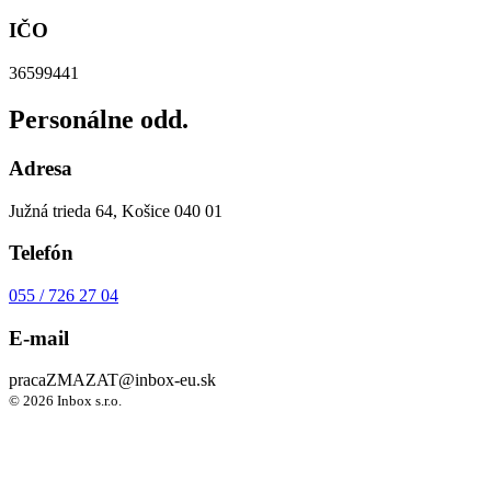
IČO
36599441
Personálne odd.
Adresa
Južná trieda 64, Košice 040 01
Telefón
055 / 726 27 04
E-mail
praca
ZMAZAT
@inbox-eu.sk
© 2026 Inbox s.r.o.