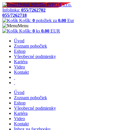
Infolinka:
055/7262702
055/7262718
Košík:
0
položiek za
0.00
Eur
Menu
Košík:
0
ks
0.00
EUR
Úvod
Zoznam pobočiek
Eshop
Všeobecné podmienky
Kariéra
Video
Kontakt
Úvod
Zoznam pobočiek
Eshop
Všeobecné podmienky
Kariéra
Video
Kontakt
Inbox na facebooku