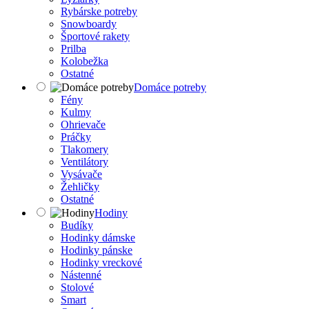
Rybárske potreby
Snowboardy
Športové rakety
Prilba
Kolobežka
Ostatné
Domáce potreby
Fény
Kulmy
Ohrievače
Práčky
Tlakomery
Ventilátory
Vysávače
Žehličky
Ostatné
Hodiny
Budíky
Hodinky dámske
Hodinky pánske
Hodinky vreckové
Nástenné
Stolové
Smart