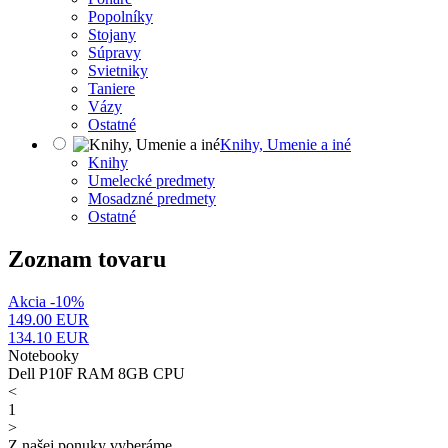
Popolníky
Stojany
Súpravy
Svietniky
Taniere
Vázy
Ostatné
Knihy, Umenie a iné
Knihy
Umelecké predmety
Mosadzné predmety
Ostatné
Zoznam tovaru
Akcia -10%
149.00 EUR
134.10
EUR
Notebooky
Dell P10F RAM 8GB CPU
<
1
>
Z našej ponuky vyberáme