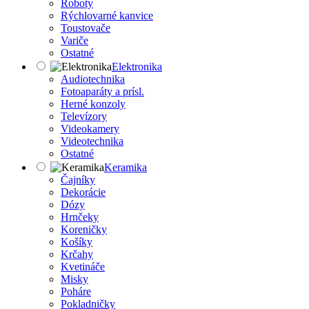
Roboty
Rýchlovarné kanvice
Toustovače
Variče
Ostatné
Elektronika
Audiotechnika
Fotoaparáty a prísl.
Herné konzoly
Televízory
Videokamery
Videotechnika
Ostatné
Keramika
Čajníky
Dekorácie
Dózy
Hrnčeky
Koreničky
Košíky
Krčahy
Kvetináče
Misky
Poháre
Pokladničky