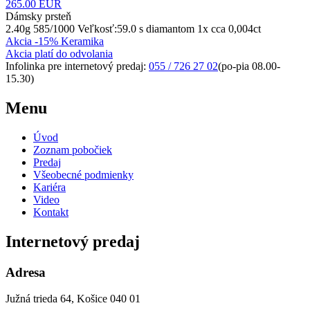
265.00
EUR
Dámsky prsteň
2.40g 585/1000 Veľkosť:59.0 s diamantom 1x cca 0,004ct
Akcia -15% Keramika
Akcia platí do odvolania
Infolinka pre internetový predaj:
055 / 726 27 02
(po-pia 08.00-
15.30)
Menu
Úvod
Zoznam pobočiek
Predaj
Všeobecné podmienky
Kariéra
Video
Kontakt
Internetový predaj
Adresa
Južná trieda 64, Košice 040 01