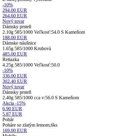
-10%
294.00 EUR
264.60
EUR
Nový tovar
Dámsky prsteň
2.10g 585/1000 Veľkosť:54.0 S Kameňom
188.00
EUR
Dámske náušnice
1.65g 585/1000 Kruhová
485.00
EUR
Retiazka
4.25g 585/1000 Veľkosť:50.0
-10%
336.00 EUR
302.40
EUR
Nový tovar
Dámsky prsteň
2.40g 585/1000 cca v:56.0 S Kameňom
Akcia -15%
6.90 EUR
5.87
EUR
Pohár
Poháre so zlatým lemom,6ks
169.00
EUR
Mobily