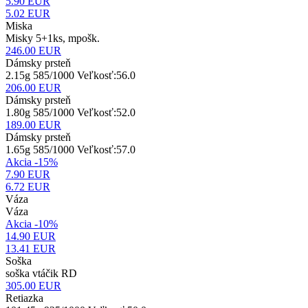
5.90 EUR
5.02
EUR
Miska
Misky 5+1ks, mpošk.
246.00
EUR
Dámsky prsteň
2.15g 585/1000 Veľkosť:56.0
206.00
EUR
Dámsky prsteň
1.80g 585/1000 Veľkosť:52.0
189.00
EUR
Dámsky prsteň
1.65g 585/1000 Veľkosť:57.0
Akcia -15%
7.90 EUR
6.72
EUR
Váza
Váza
Akcia -10%
14.90 EUR
13.41
EUR
Soška
soška vtáčik RD
305.00
EUR
Retiazka