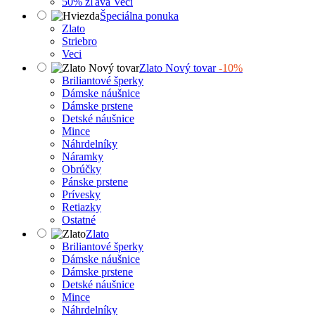
50% zľava Veci
Špeciálna ponuka
Zlato
Striebro
Veci
Zlato Nový tovar
-10%
Briliantové šperky
Dámske náušnice
Dámske prstene
Detské náušnice
Mince
Náhrdelníky
Náramky
Obrúčky
Pánske prstene
Prívesky
Retiazky
Ostatné
Zlato
Briliantové šperky
Dámske náušnice
Dámske prstene
Detské náušnice
Mince
Náhrdelníky