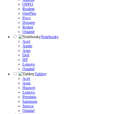
OPPO
Realme
OnePlus
Poco
Doogee
Redmi
Ostatné
Notebooky
Acer
Apple
Asus
Dell
HP
Lenovo
Ostatné
Tablety
Acer
Asus
Huawei
Lenovo
Prestigio
Samsung
Sencor
Ostatné