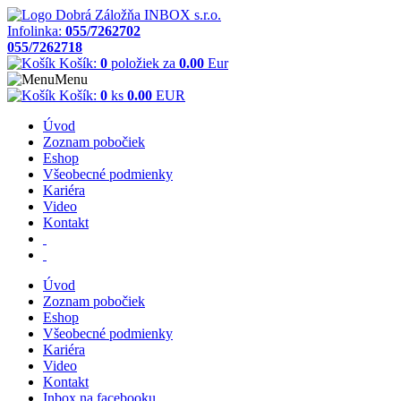
Infolinka:
055/7262702
055/7262718
Košík:
0
položiek za
0.00
Eur
Menu
Košík:
0
ks
0.00
EUR
Úvod
Zoznam pobočiek
Eshop
Všeobecné podmienky
Kariéra
Video
Kontakt
Úvod
Zoznam pobočiek
Eshop
Všeobecné podmienky
Kariéra
Video
Kontakt
Inbox na facebooku