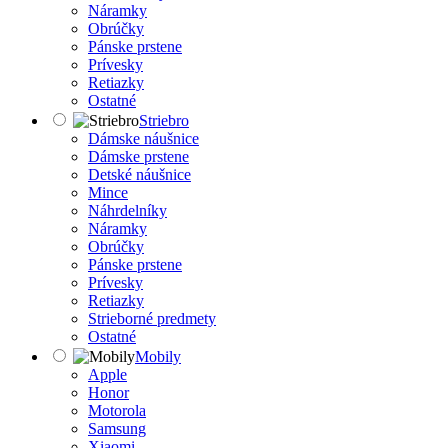
Náramky
Obrúčky
Pánske prstene
Prívesky
Retiazky
Ostatné
Striebro
Dámske náušnice
Dámske prstene
Detské náušnice
Mince
Náhrdelníky
Náramky
Obrúčky
Pánske prstene
Prívesky
Retiazky
Strieborné predmety
Ostatné
Mobily
Apple
Honor
Motorola
Samsung
Xiaomi