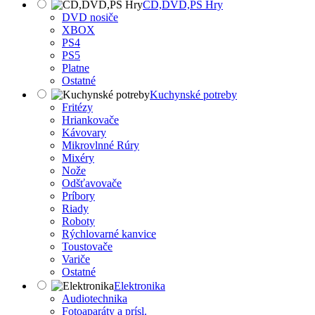
CD,DVD,PS Hry
DVD nosiče
XBOX
PS4
PS5
Platne
Ostatné
Kuchynské potreby
Fritézy
Hriankovače
Kávovary
Mikrovlnné Rúry
Mixéry
Nože
Odšťavovače
Príbory
Riady
Roboty
Rýchlovarné kanvice
Toustovače
Variče
Ostatné
Elektronika
Audiotechnika
Fotoaparáty a prísl.