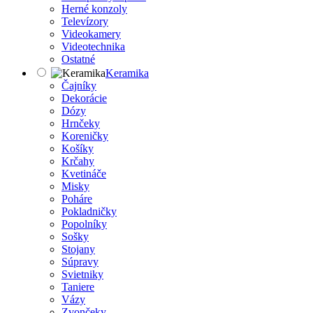
Herné konzoly
Televízory
Videokamery
Videotechnika
Ostatné
Keramika
Čajníky
Dekorácie
Dózy
Hrnčeky
Koreničky
Košíky
Krčahy
Kvetináče
Misky
Poháre
Pokladničky
Popolníky
Sošky
Stojany
Súpravy
Svietniky
Taniere
Vázy
Zvončeky