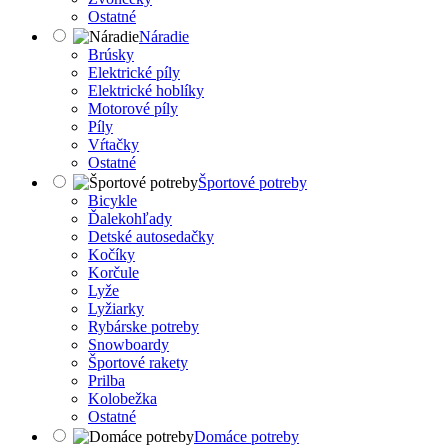
Ostatné
Náradie
Brúsky
Elektrické píly
Elektrické hoblíky
Motorové píly
Píly
Vŕtačky
Ostatné
Športové potreby
Bicykle
Ďalekohľady
Detské autosedačky
Kočíky
Korčule
Lyže
Lyžiarky
Rybárske potreby
Snowboardy
Športové rakety
Prilba
Kolobežka
Ostatné
Domáce potreby