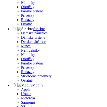
Náramky
Obrúčky
Pánske prstene
Prívesky
Retiazky
Ostatné
Striebro
Dámske náušnice
Dámske prstene
Detské náušnice
Mince
Náhrdelníky
Náramky
Obrúčky
Pánske prstene
Prívesky
Retiazky
Strieborné predmety
Ostatné
Mobily
Apple
Honor
Motorola
Samsung
Xiaomi