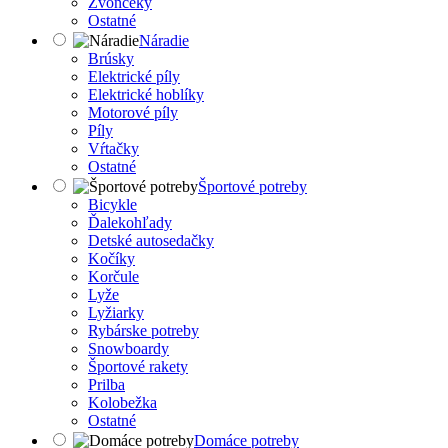
Zvončeky
Ostatné
Náradie
Brúsky
Elektrické píly
Elektrické hoblíky
Motorové píly
Píly
Vŕtačky
Ostatné
Športové potreby
Bicykle
Ďalekohľady
Detské autosedačky
Kočíky
Korčule
Lyže
Lyžiarky
Rybárske potreby
Snowboardy
Športové rakety
Prilba
Kolobežka
Ostatné
Domáce potreby