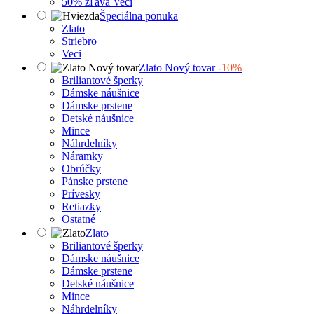
50% zľava Veci
Špeciálna ponuka
Zlato
Striebro
Veci
Zlato Nový tovar
-10%
Briliantové šperky
Dámske náušnice
Dámske prstene
Detské náušnice
Mince
Náhrdelníky
Náramky
Obrúčky
Pánske prstene
Prívesky
Retiazky
Ostatné
Zlato
Briliantové šperky
Dámske náušnice
Dámske prstene
Detské náušnice
Mince
Náhrdelníky