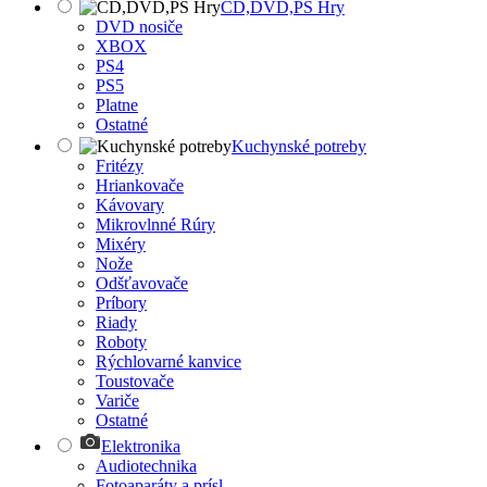
CD,DVD,PS Hry
DVD nosiče
XBOX
PS4
PS5
Platne
Ostatné
Kuchynské potreby
Fritézy
Hriankovače
Kávovary
Mikrovlnné Rúry
Mixéry
Nože
Odšťavovače
Príbory
Riady
Roboty
Rýchlovarné kanvice
Toustovače
Variče
Ostatné
Elektronika
Audiotechnika
Fotoaparáty a prísl.