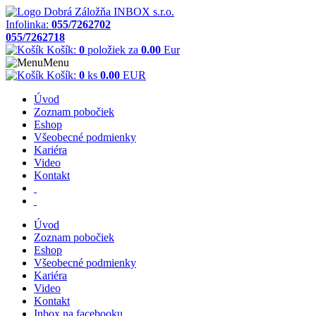
Infolinka:
055/7262702
055/7262718
Košík:
0
položiek za
0.00
Eur
Menu
Košík:
0
ks
0.00
EUR
Úvod
Zoznam pobočiek
Eshop
Všeobecné podmienky
Kariéra
Video
Kontakt
Úvod
Zoznam pobočiek
Eshop
Všeobecné podmienky
Kariéra
Video
Kontakt
Inbox na facebooku