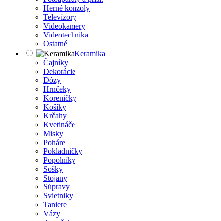
Herné konzoly
Televízory
Videokamery
Videotechnika
Ostatné
Keramika
Čajníky
Dekorácie
Dózy
Hrnčeky
Koreničky
Košíky
Krčahy
Kvetináče
Misky
Poháre
Pokladničky
Popolníky
Sošky
Stojany
Súpravy
Svietniky
Taniere
Vázy