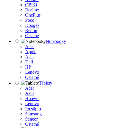
OPPO
Realme
OnePlus
Poco
Doogee
Redmi
Ostatné
Notebooky
Acer
Apple
Asus
Dell
HP
Lenovo
Ostatné
Tablety
Acer
Asus
Huawei
Lenovo
Prestigio
Samsung
Sencor
Ostatné