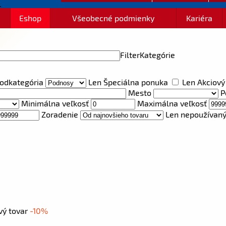
Eshop
Všeobecné podmienky
Kariéra
Filter
Kategórie
odkategória
Len Špeciálna ponuka
Len Akciový
Mesto
P
Minimálna veľkosť
Maximálna veľkosť
Zoradenie
Len nepoužívaný
a
vý tovar
-10%