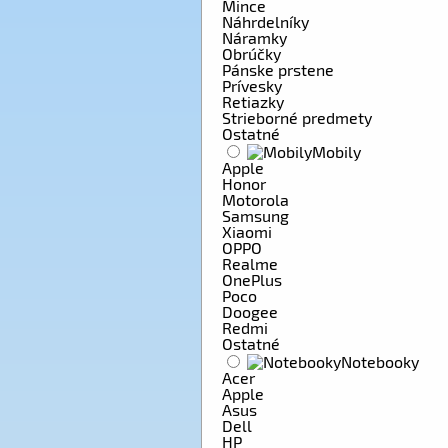
Mince
Náhrdelníky
Náramky
Obrúčky
Pánske prstene
Prívesky
Retiazky
Strieborné predmety
Ostatné
Mobily
Apple
Honor
Motorola
Samsung
Xiaomi
OPPO
Realme
OnePlus
Poco
Doogee
Redmi
Ostatné
Notebooky
Acer
Apple
Asus
Dell
HP