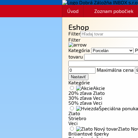
Úvod
Zoznam pobočiek
Eshop
Filter
Filter
Kategória
P
tovaru
Maximálna cena
Kategórie
Akcie
20% zľava Zlato
30% zľava Veci
50% zľava Veci
Špeciálna ponuk
Zlato
Striebro
Veci
Zlato No
Briliantové šperky