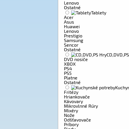
Lenovo
Ostatné
Tablety
Acer
Asus
Huawei
Lenovo
Prestigio
Samsung
Sencor
Ostatné
CD,DVD,PS
DVD nosiče
XBOX
PS4
PS5
Platne
Ostatné
Kuchy
Fritézy
Hriankovače
Kávovary
Mikrovlnné Rúry
Mixéry
Nože
Odšťavovače
Príbory
Riady