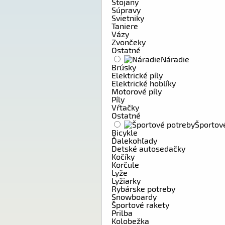
Stojany
Súpravy
Svietniky
Taniere
Vázy
Zvončeky
Ostatné
Náradie
Brúsky
Elektrické píly
Elektrické hoblíky
Motorové píly
Píly
Vŕtačky
Ostatné
Športov
Bicykle
Ďalekohľady
Detské autosedačky
Kočíky
Korčule
Lyže
Lyžiarky
Rybárske potreby
Snowboardy
Športové rakety
Prilba
Kolobežka