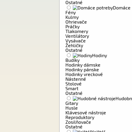
Ostatné
Domáce 
Fény
Kulmy
Ohrievače
Práčky
Tlakomery
Ventilátory
Vysávače
Žehličky
Ostatné
Hodiny
Budíky
Hodinky dámske
Hodinky pánske
Hodinky vreckové
Nástenné
Stolové
Smart
Ostatné
Hudobn
Gitary
Husle
Klávesové nástroje
Reproduktory
Zosilňovače
Ostatné
Krištáľ