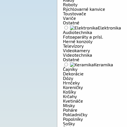
Roboty
Rýchlovarné kanvice
Toustovače
Variče
Ostatné
Elektronika
Audiotechnika
Fotoaparáty a prísl.
Herné konzoly
Televízory
Videokamery
Videotechnika
Ostatné
Keramika
Čajníky
Dekorácie
Dózy
Hrnčeky
Koreničky
Košíky
Krčahy
Kvetináče
Misky
Poháre
Pokladničky
Popolníky
Sošky