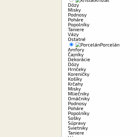
Dózy
Misky
Podnosy
Poháre
Popolníky
Taniere
Vázy
Ostatné
Porcelán
Amfory
Čajníky
Dekorácie
Dózy
Hrnčeky
Koreničky
Košíky
Krčahy
Misky
Mliečniky
Omáčniky
Podnosy
Poháre
Popolníky
Sošky
Súpravy
Svietniky
Taniere