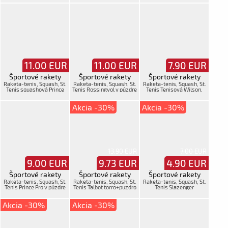
11.00
EUR
11.00
EUR
7.90
EUR
Športové rakety
Športové rakety
Športové rakety
Raketa-tenis, Squash, St.
Raketa-tenis, Squash, St.
Raketa-tenis, Squash, St.
Tenis squashová Prince
Tenis Rossingvol v púzdre
Tenis Tenisová Wilson,
mpošk v púzdre
Akcia -30%
Akcia -30%
13.90 EUR
7.00 EUR
9.00
EUR
9.73
EUR
4.90
EUR
Športové rakety
Športové rakety
Športové rakety
Raketa-tenis, Squash, St.
Raketa-tenis, Squash, St.
Raketa-tenis, Squash, St.
Tenis Prince Pro v púzdre
Tenis Talbot torro+puzdro
Tenis Slazenger
oš
Akcia -30%
Akcia -30%