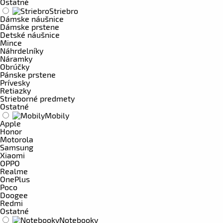
Ostatné
Striebro
Dámske náušnice
Dámske prstene
Detské náušnice
Mince
Náhrdelníky
Náramky
Obrúčky
Pánske prstene
Prívesky
Retiazky
Strieborné predmety
Ostatné
Mobily
Apple
Honor
Motorola
Samsung
Xiaomi
OPPO
Realme
OnePlus
Poco
Doogee
Redmi
Ostatné
Notebooky