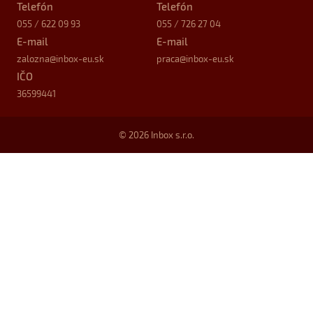
Telefón
Telefón
055 / 622 09 93
055 / 726 27 04
E-mail
E-mail
zalozna
@inbox-eu.sk
praca
@inbox-eu.sk
IČO
36599441
© 2026 Inbox s.r.o.