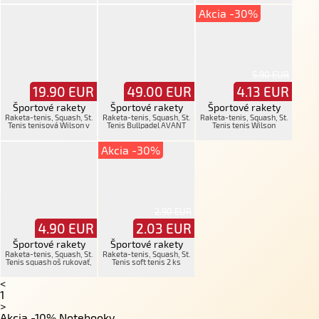
Akcia -30%
5.90 EUR
19.90
EUR
49.00
EUR
4.13
EUR
Športové rakety
Športové rakety
Športové rakety
Raketa-tenis, Squash, St.
Raketa-tenis, Squash, St.
Raketa-tenis, Squash, St.
Tenis tenisová Wilson v
Tenis Bullpadel AVANT
Tenis tenis Wilson
puzdre,oš.
VERTEXO2+puzdro
Akcia -30%
2.90 EUR
4.90
EUR
2.03
EUR
Športové rakety
Športové rakety
Raketa-tenis, Squash, St.
Raketa-tenis, Squash, St.
Tenis squash oš rukovať,
Tenis soft tenis 2 ks
prask
<
1
>
Akcia -10% Notebooky