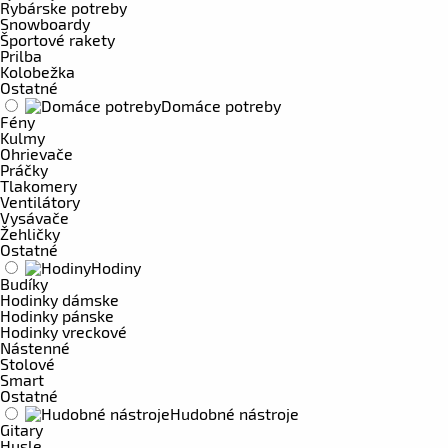
Rybárske potreby
Snowboardy
Športové rakety
Prilba
Kolobežka
Ostatné
Domáce potreby
Fény
Kulmy
Ohrievače
Práčky
Tlakomery
Ventilátory
Vysávače
Žehličky
Ostatné
Hodiny
Budíky
Hodinky dámske
Hodinky pánske
Hodinky vreckové
Nástenné
Stolové
Smart
Ostatné
Hudobné nástroje
Gitary
Husle