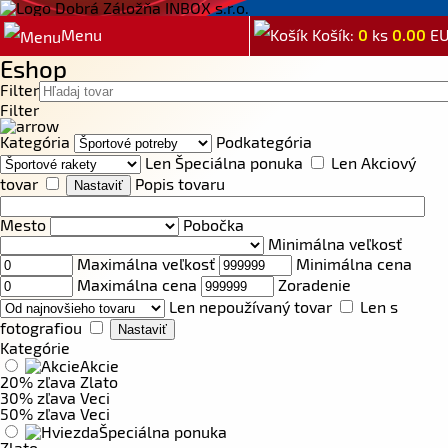
Menu
Košík:
0
ks
0.00
E
Eshop
Filter
Filter
Kategória
Podkategória
Len Špeciálna ponuka
Len Akciový
tovar
Popis tovaru
Mesto
Pobočka
Minimálna veľkosť
Maximálna veľkosť
Minimálna cena
Maximálna cena
Zoradenie
Len nepoužívaný tovar
Len s
fotografiou
Kategórie
Akcie
20% zľava Zlato
30% zľava Veci
50% zľava Veci
Špeciálna ponuka
Zlato