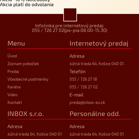
Akcia platí do odvolania
Infolinka pre internetový predaj:
055 / 726 27 02
(po-pia 08.00-15.30)
Menu
Internetový predaj
Adresa
Úvod
Zoznam pobočiek
Južná trieda 64, Košice 040 01
Telefón
Predaj
Všeobecné podmienky
055 / 726 27 18
Kariéra
055 / 726 27 02
E-mail
Video
Kontakt
predaj
@inbox-eu.sk
INBOX s.r.o.
Personálne odd.
Adresa
Adresa
Južná trieda 64, Košice 040 01
Južná trieda 64, Košice 040 01