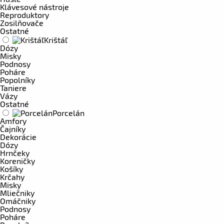
Klávesové nástroje
Reproduktory
Zosilňovače
Ostatné
Krištáľ
Dózy
Misky
Podnosy
Poháre
Popolníky
Taniere
Vázy
Ostatné
Porcelán
Amfory
Čajníky
Dekorácie
Dózy
Hrnčeky
Koreničky
Košíky
Krčahy
Misky
Mliečniky
Omáčniky
Podnosy
Poháre