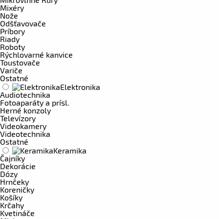
Mixéry
Nože
Odšťavovače
Príbory
Riady
Roboty
Rýchlovarné kanvice
Toustovače
Variče
Ostatné
Elektronika
Audiotechnika
Fotoaparáty a prísl.
Herné konzoly
Televízory
Videokamery
Videotechnika
Ostatné
Keramika
Čajníky
Dekorácie
Dózy
Hrnčeky
Koreničky
Košíky
Krčahy
Kvetináče