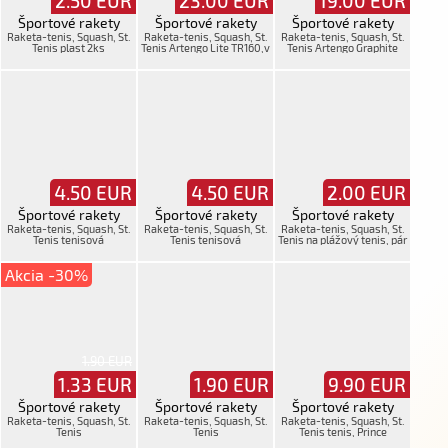
2.50
EUR
23.00
EUR
19.00
EUR
Športové rakety
Športové rakety
Športové rakety
Raketa-tenis, Squash, St.
Raketa-tenis, Squash, St.
Raketa-tenis, Squash, St.
Tenis plast 2ks
Tenis Artengo Lite TR160,v
Tenis Artengo Graphite
púzdre
TR900,mzanes,moš
4.50
EUR
4.50
EUR
2.00
EUR
Športové rakety
Športové rakety
Športové rakety
Raketa-tenis, Squash, St.
Raketa-tenis, Squash, St.
Raketa-tenis, Squash, St.
Tenis tenisová
Tenis tenisová
Tenis na plážový tenis, pár
Akcia -30%
1.90 EUR
1.33
EUR
1.90
EUR
9.90
EUR
Športové rakety
Športové rakety
Športové rakety
Raketa-tenis, Squash, St.
Raketa-tenis, Squash, St.
Raketa-tenis, Squash, St.
Tenis
Tenis
Tenis tenis, Prince