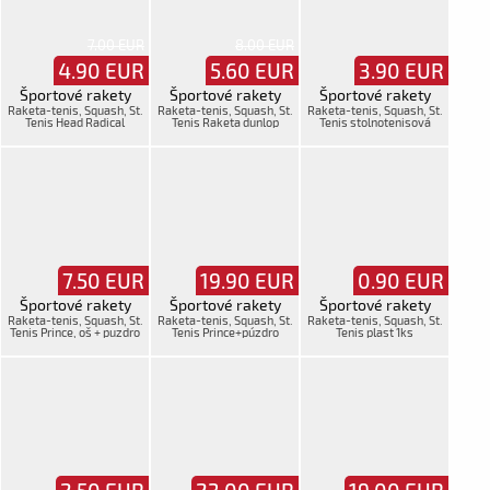
7.00 EUR
8.00 EUR
4.90
EUR
5.60
EUR
3.90
EUR
Športové rakety
Športové rakety
Športové rakety
Raketa-tenis, Squash, St.
Raketa-tenis, Squash, St.
Raketa-tenis, Squash, St.
Tenis Head Radical
Tenis Raketa dunlop
Tenis stolnotenisová
25+puzdro
púzdro, oš.,
7.50
EUR
19.90
EUR
0.90
EUR
Športové rakety
Športové rakety
Športové rakety
Raketa-tenis, Squash, St.
Raketa-tenis, Squash, St.
Raketa-tenis, Squash, St.
Tenis Prince, oš + puzdro
Tenis Prince+púzdro
Tenis plast 1ks