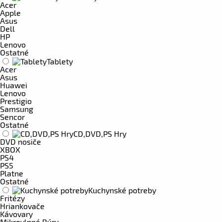
Acer
Apple
Asus
Dell
HP
Lenovo
Ostatné
Tablety
Acer
Asus
Huawei
Lenovo
Prestigio
Samsung
Sencor
Ostatné
CD,DVD,PS Hry
DVD nosiče
XBOX
PS4
PS5
Platne
Ostatné
Kuchynské potreby
Fritézy
Hriankovače
Kávovary
Mikrovlnné Rúry