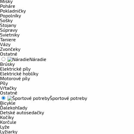
Misky
Poháre
Pokladničky
Popolníky
Sošky
Stojany
Súpravy
Svietniky
Taniere
Vázy
Zvončeky
Ostatné
Náradie
Brúsky
Elektrické píly
Elektrické hoblíky
Motorové píly
Píly
Vŕtačky
Ostatné
Športové potreby
Bicykle
Ďalekohľady
Detské autosedačky
Kočíky
Korčule
Lyže
Lyžiarky