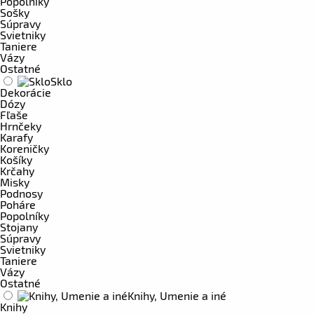
Popolníky
Sošky
Súpravy
Svietniky
Taniere
Vázy
Ostatné
Sklo
Dekorácie
Dózy
Fľaše
Hrnčeky
Karafy
Koreničky
Košíky
Krčahy
Misky
Podnosy
Poháre
Popolníky
Stojany
Súpravy
Svietniky
Taniere
Vázy
Ostatné
Knihy, Umenie a iné
Knihy