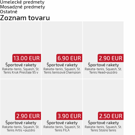
Umelecké predmety
Mosadzné predmety
Ostatné
Zoznam tovaru
13.00
EUR
6.90
EUR
2.90
EUR
Športové rakety
Športové rakety
Športové rakety
Raketa-tenis, Squash, St.
Raketa-tenis, Squash, St.
Raketa-tenis, Squash, St.
Tenis Kruk Prestige 95 v
Tenis tenisová Champion
Tenis Head+puzdro
obale
4001 oš.,
2.90
EUR
3.90
EUR
2.50
EUR
Športové rakety
Športové rakety
Športové rakety
Raketa-tenis, Squash, St.
Raketa-tenis, Squash, St.
Raketa-tenis, Squash, St.
Tenis Artis +puzdro
Tenis FILA
Tenis Stolný tenis