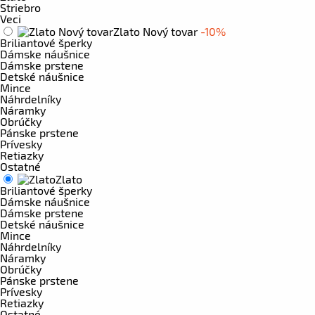
Striebro
Veci
Zlato Nový tovar
-10%
Briliantové šperky
Dámske náušnice
Dámske prstene
Detské náušnice
Mince
Náhrdelníky
Náramky
Obrúčky
Pánske prstene
Prívesky
Retiazky
Ostatné
Zlato
Briliantové šperky
Dámske náušnice
Dámske prstene
Detské náušnice
Mince
Náhrdelníky
Náramky
Obrúčky
Pánske prstene
Prívesky
Retiazky
Ostatné