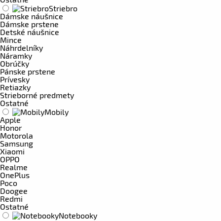
Striebro
Dámske náušnice
Dámske prstene
Detské náušnice
Mince
Náhrdelníky
Náramky
Obrúčky
Pánske prstene
Prívesky
Retiazky
Strieborné predmety
Ostatné
Mobily
Apple
Honor
Motorola
Samsung
Xiaomi
OPPO
Realme
OnePlus
Poco
Doogee
Redmi
Ostatné
Notebooky