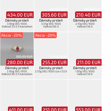
382.00 EUR
263.00 EUR
434.00
EUR
305.60
EUR
210.40
EUR
Dámsky prsteň
Dámsky prsteň
Dámsky prsteň
3.80g 585/1000
3.05g 585/1000
2.10g 585/1000
Veľkosť:53.0 S Kameňom
Veľkosť:60.0
Veľkosť:56.0
Akcia -20%
Akcia -20%
350.00 EUR
319.00 EUR
280.00
EUR
255.20
EUR
211.00
EUR
Dámsky prsteň
Dámsky prsteň
Dámsky prsteň
2.80g 585/1000
2.55g 585/1000 cca v:53.0
1.85g 585/1000
Veľkosť:60.0 S Kameňom
Veľkosť:59.0
411.00
EUR
251.00
EUR
553.00
EUR