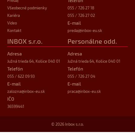
Telefón
Predaj
Všeobecné podmienky
055 / 726 27 18
Kariéra
055 / 726 27 02
E-mail
Video
Kontakt
predaj
@inbox-eu.sk
INBOX s.r.o.
Personálne odd.
Adresa
Adresa
Južná trieda 64, Košice 040 01
Južná trieda 64, Košice 040 01
Telefón
Telefón
055 / 622 09 93
055 / 726 27 04
E-mail
E-mail
zalozna
@inbox-eu.sk
praca
@inbox-eu.sk
IČO
36599441
© 2026 Inbox s.r.o.