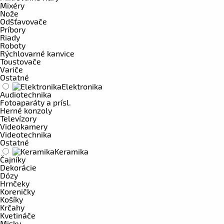
Mixéry
Nože
Odšťavovače
Príbory
Riady
Roboty
Rýchlovarné kanvice
Toustovače
Variče
Ostatné
Elektronika
Audiotechnika
Fotoaparáty a prísl.
Herné konzoly
Televízory
Videokamery
Videotechnika
Ostatné
Keramika
Čajníky
Dekorácie
Dózy
Hrnčeky
Koreničky
Košíky
Krčahy
Kvetináče
Misky