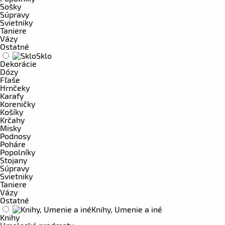
Sošky
Súpravy
Svietniky
Taniere
Vázy
Ostatné
Sklo
Dekorácie
Dózy
Fľaše
Hrnčeky
Karafy
Koreničky
Košíky
Krčahy
Misky
Podnosy
Poháre
Popolníky
Stojany
Súpravy
Svietniky
Taniere
Vázy
Ostatné
Knihy, Umenie a iné
Knihy