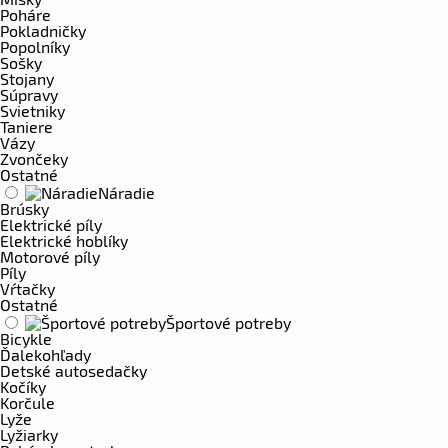
Poháre
Pokladničky
Popolníky
Sošky
Stojany
Súpravy
Svietniky
Taniere
Vázy
Zvončeky
Ostatné
Náradie
Brúsky
Elektrické píly
Elektrické hoblíky
Motorové píly
Píly
Vŕtačky
Ostatné
Športové potreby
Bicykle
Ďalekohľady
Detské autosedačky
Kočíky
Korčule
Lyže
Lyžiarky