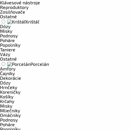
Klávesové nástroje
Reproduktory
Zosilňovače
Ostatné
Krištáľ
Dózy
Misky
Podnosy
Poháre
Popolníky
Taniere
Vázy
Ostatné
Porcelán
Amfory
Čajníky
Dekorácie
Dózy
Hrnčeky
Koreničky
Košíky
Krčahy
Misky
Mliečniky
Omáčniky
Podnosy
Poháre
Popolníky