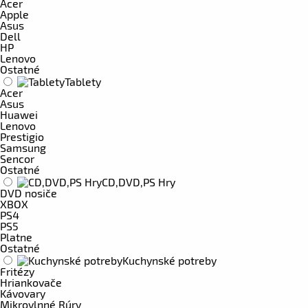
Acer
Apple
Asus
Dell
HP
Lenovo
Ostatné
Tablety
Acer
Asus
Huawei
Lenovo
Prestigio
Samsung
Sencor
Ostatné
CD,DVD,PS Hry
DVD nosiče
XBOX
PS4
PS5
Platne
Ostatné
Kuchynské potreby
Fritézy
Hriankovače
Kávovary
Mikrovlnné Rúry