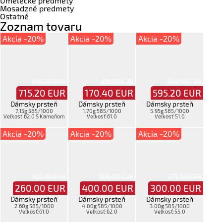
Umelecké predmety
Mosadzné predmety
Ostatné
Zoznam tovaru
Akcia -20%
Akcia -20%
Akcia -20%
894.00 EUR
213.00 EUR
744.00 EUR
715.20
EUR
170.40
EUR
595.20
EUR
Dámsky prsteň
Dámsky prsteň
Dámsky prsteň
7.15g 585/1000
1.70g 585/1000
5.95g 585/1000
Veľkosť:62.0 S Kameňom
Veľkosť:61.0
Veľkosť:51.0
Akcia -20%
Akcia -20%
Akcia -20%
325.00 EUR
500.00 EUR
375.00 EUR
260.00
EUR
400.00
EUR
300.00
EUR
Dámsky prsteň
Dámsky prsteň
Dámsky prsteň
2.60g 585/1000
4.00g 585/1000
3.00g 585/1000
Veľkosť:61.0
Veľkosť:62.0
Veľkosť:55.0