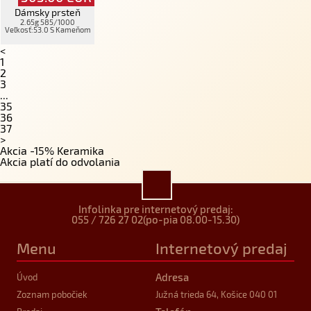
Dámsky prsteň
2.65g 585/1000
Veľkosť:53.0 S Kameňom
<
1
2
3
...
35
36
37
>
Akcia -15% Keramika
Akcia platí do odvolania
Infolinka pre internetový predaj:
055 / 726 27 02
(po-pia 08.00-15.30)
Menu
Internetový predaj
Adresa
Úvod
Zoznam pobočiek
Južná trieda 64, Košice 040 01