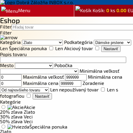
Menu
Košík:
0
ks
0.00
E
Eshop
Filter
Filter
Kategória
Podkategória
Len Špeciálna ponuka
Len Akciový tovar
Popis tovaru
Mesto
Pobočka
Minimálna veľkosť
Maximálna veľkosť
Minimálna cena
Maximálna cena
Zoradenie
Len nepoužívaný tovar
Len s
fotografiou
Kategórie
Akcie
20% zľava Zlato
30% zľava Veci
50% zľava Veci
Špeciálna ponuka
Zlato