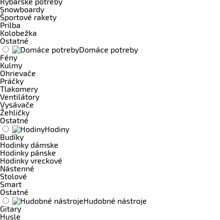
Rybárske potreby
Snowboardy
Športové rakety
Prilba
Kolobežka
Ostatné
Domáce potreby
Fény
Kulmy
Ohrievače
Práčky
Tlakomery
Ventilátory
Vysávače
Žehličky
Ostatné
Hodiny
Budíky
Hodinky dámske
Hodinky pánske
Hodinky vreckové
Nástenné
Stolové
Smart
Ostatné
Hudobné nástroje
Gitary
Husle